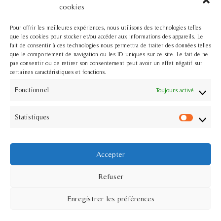
cookies
Collectif: Les stages et les immersions
Pour offrir les meilleures expériences, nous utilisons des technologies telles
que les cookies pour stocker et/ou accéder aux informations des appareils. Le
Les stages
fait de consentir à ces technologies nous permettra de traiter des données telles
que le comportement de navigation ou les ID uniques sur ce site. Le fait de ne
pas consentir ou de retirer son consentement peut avoir un effet négatif sur
certaines caractéristiques et fonctions.
Les séjours
Fonctionnel
Toujours activé
Statistiques
Frédérique Thomazeau
contact@frederiquethomazeau.fr
07 77 32 48 96
Accepter
Refuser
Enregistrer les préférences
Mentions légales & RGPD
//
CGV
//
Plan du site