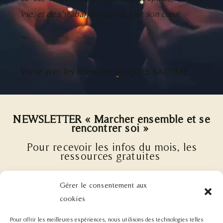
vie, et de s’y abandonner de tout son cœur.
”
Vivre avec les miens de JACQUES SALOME.
NEWSLETTER « Marcher ensemble et se
rencontrer soi »
Pour recevoir les infos du mois, les
ressources gratuites
et les prochains événements (cours,
ateliers, stages, immersions etc.)
Gérer le consentement aux
cookies
Pour offrir les meilleures expériences, nous utilisons des technologies telles