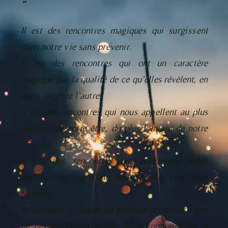
“
Il est des rencontres magiques qui surgissent
dans notre vie sans prévenir.
Il est des rencontres qui ont un caractère
magique par la qualité de ce qu’elles révèlent, en
nous, ou chez l’autre.
Il est des rencontres qui nous appellent au plus
profond de notre être, du plus lointain de notre
histoire.
Il est des rencontres qui éclaireront notre
parcours de vie d’une lumière plus vive, plus
féconde.
Je souhaite à chacun de pouvoir accueillir l’une
de ces rencontres si elle fait irruption dans sa