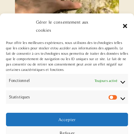
Gérer le consentement aux
Nous sommes tous géobiologues!
cookies
Renouer avec nos capacités innées pour vivre en lien avec
notre environnement et habiter en conscience la Terre ; La
Pour offrir les meilleures expériences, nous utilisons des technologies telles
géobiosophie. Chaque individu possède des
que les cookies pour stocker et/ou accéder aux informations des appareils. Le
fait de consentir à ces technologies nous permettra de traiter des données telles
Lire la suite »
que le comportement de navigation ou les ID uniques sur ce site. Le fait de ne
pas consentir ou de retirer son consentement peut avoir un effet négatif sur
« Précédent
Suivant »
certaines caractéristiques et fonctions.
Fonctionnel
Toujours activé
Statistiques
Frédérique Thomazeau
contact@frederiquethomazeau.fr
07 77 32 48 96
Accepter
Refuser